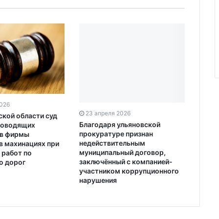
2026
23 апреля 2026
ской области суд
Благодаря ульяновской
ководящих
прокуратуре признан
ов фирмы
недействительным
в махинациях при
муниципальный договор,
 работ по
заключённый с компанией-
ю дорог
участником коррупционного
нарушения