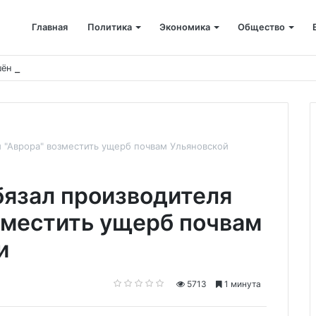
Главная
Политика
Экономика
Общество
ён капремонт терапевтического корпуса
 "Аврора" возместить ущерб почвам Ульяновской
язал производителя
зместить ущерб почвам
и
5713
1 минута