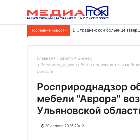
Последние новости
В Отрадненской больнице заверш
Главная
Новости
Бизнес
Росприроднадзор обязал производителя мебели
области
Росприроднадзор об
мебели "Аврора" во
Ульяновской област
29 апреля 2026 20:12