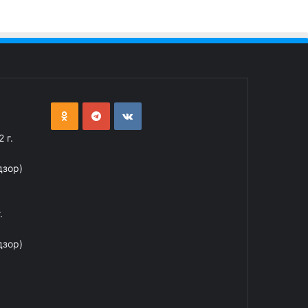
 г.
дзор)
.
дзор)