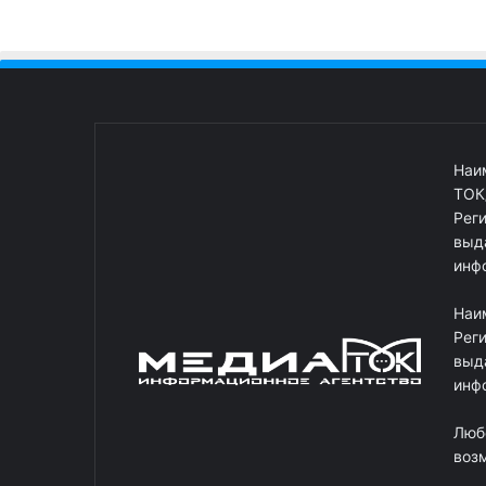
Наи
ТОК
Рег
выд
инф
Наи
Рег
выд
инф
Люб
возм