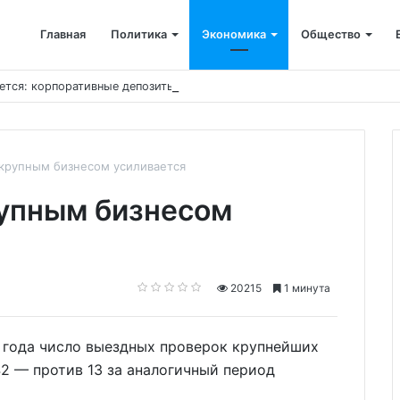
Главная
Политика
Экономика
Общество
ется: корпоративные депозиты обогнали вклады населения
 крупным бизнесом усиливается
рупным бизнесом
20215
1 минута
26 года число выездных проверок крупнейших
2 — против 13 за аналогичный период