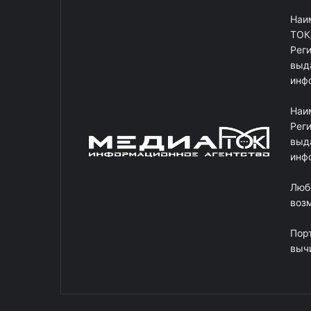
Наи
ТОК
Рег
выд
инф
Наи
Рег
выд
инф
Люб
возм
Пор
выч