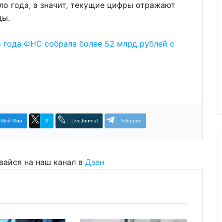
о года, а значит, текущие цифры отражают
ды.
6 года ФНС собрала более 52 млрд рублей с
Мой Мир
X
LiveJournal
Telegram
вайся на наш канал в
Дзен