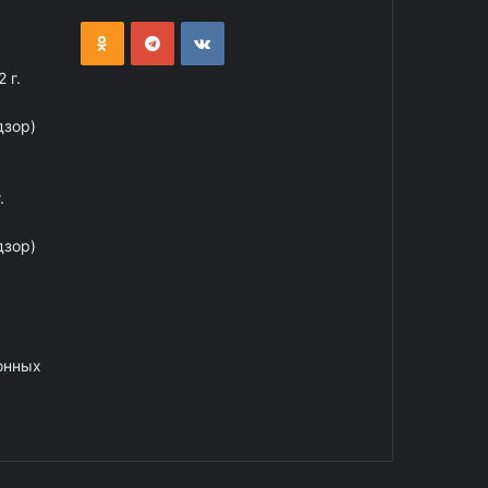
 г.
дзор)
.
дзор)
онных