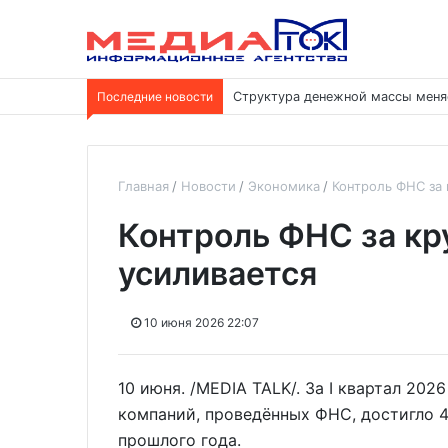
Последние новости
Структура денежной массы меня
Главная
Новости
Экономика
Контроль ФНС за
Контроль ФНС за к
усиливается
10 июня 2026 22:07
10 июня. /MEDIA TALK/. За I квартал 20
компаний, проведённых ФНС, достигло 4
прошлого года.