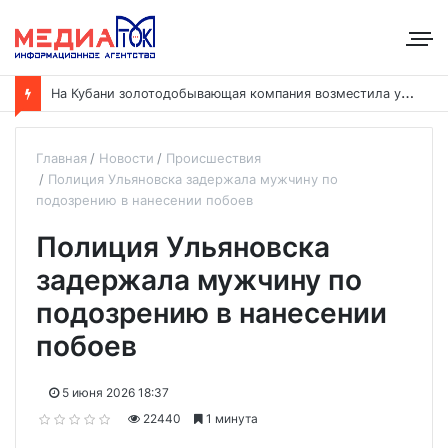
Н
а Кубани золотодобывающая компания возместила ущерб рекам на сумму почти 28 млн рублей
Главная
Новости
Происшествия
Полиция Ульяновска задержала мужчину по
подозрению в нанесении побоев
Полиция Ульяновска
задержала мужчину по
подозрению в нанесении
побоев
5 июня 2026 18:37
22440
1 минута