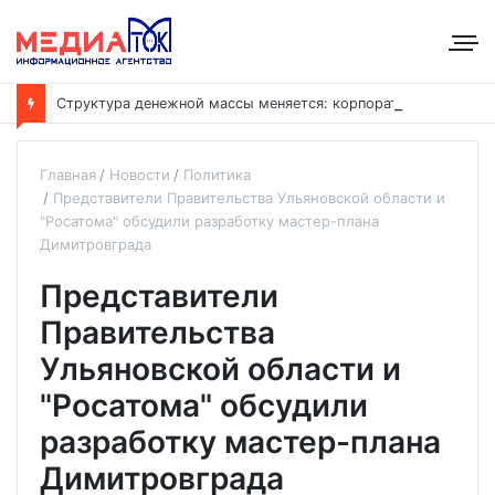
С
труктура денежной массы меняется: корпоративные депозиты обогнали вклады населения
Главная
Новости
Политика
Представители Правительства Ульяновской области и
"Росатома" обсудили разработку мастер-плана
Димитровграда
Представители
Правительства
Ульяновской области и
"Росатома" обсудили
разработку мастер-плана
Димитровграда