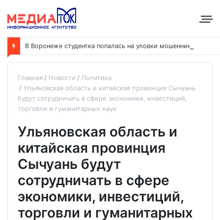
В
Воронеже студентка попалась на уловки мошенников и передала им 5,7 миллиона рублей
Главная
Новости
Политика
Ульяновская область и китайская провинция Сычуань
будут сотрудничать в сфере экономики, инвестиций,
торговли и гуманитарных наук
Ульяновская область и
китайская провинция
Сычуань будут
сотрудничать в сфере
экономики, инвестиций,
торговли и гуманитарных