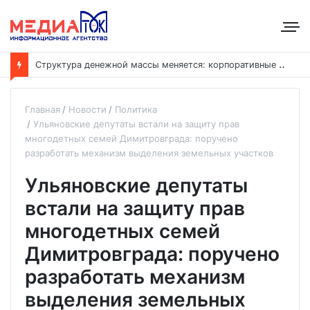
С
труктура денежной массы меняется: корпоративные депозиты обогнали вклады населения
Главная
Новости
Политика
Ульяновские депутаты встали на защиту прав
многодетных семей Димитровграда: поручено
разработать механизм выделения земельных участков
Ульяновские депутаты
встали на защиту прав
многодетных семей
Димитровграда: поручено
разработать механизм
выделения земельных