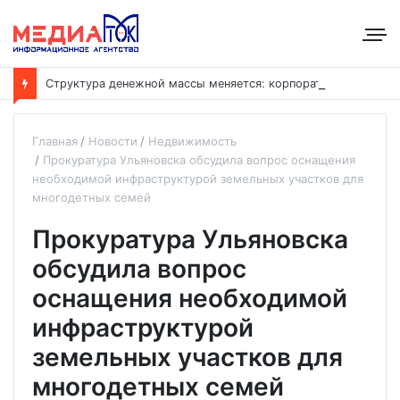
С
труктура денежной массы меняется: корпоративные депозиты обогнали вклады населения
Главная
Новости
Недвижимость
Прокуратура Ульяновска обсудила вопрос оснащения
необходимой инфраструктурой земельных участков для
многодетных семей
Прокуратура Ульяновска
обсудила вопрос
оснащения необходимой
инфраструктурой
земельных участков для
многодетных семей