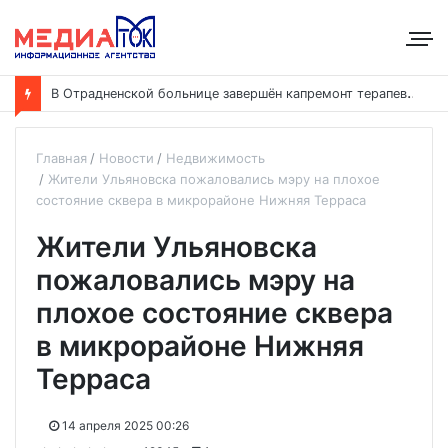
В
Отрадненской больнице завершён капремонт терапевтического корпуса
Главная
Новости
Недвижимость
Жители Ульяновска пожаловались мэру на плохое
состояние сквера в микрорайоне Нижняя Терраса
Жители Ульяновска
пожаловались мэру на
плохое состояние сквера
в микрорайоне Нижняя
Терраса
14 апреля 2025 00:26