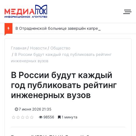
В
Отрадненской больнице завершён капремонт терапевтического корпуса
Главная
Новости
Общество
В России будут каждый год публиковать рейтинг
инженерных вузов
В России будут каждый
год публиковать рейтинг
инженерных вузов
7 июня 2026 21:35
98556
1 минута