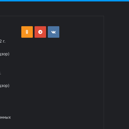
 г.
дзор)
.
дзор)
онных