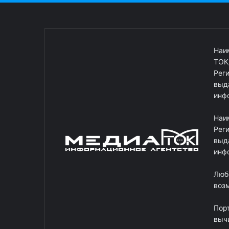
Наи
ТОК
Рег
выд
инф
Наи
Рег
выд
инф
Люб
возм
Пор
выч