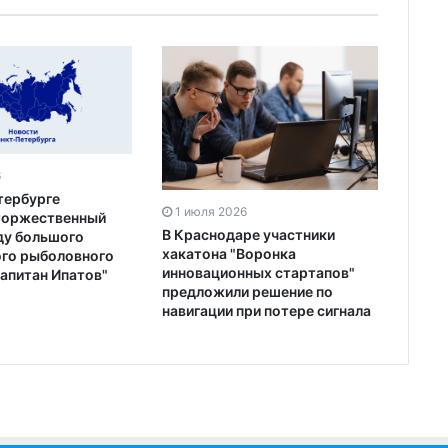
6
тербурге
1 июля 2026
торжественный
В Краснодаре участники
ду большого
хакатона "Воронка
го рыболовного
инновационных стартапов"
Капитан Ипатов"
предложили решение по
навигации при потере сигнала