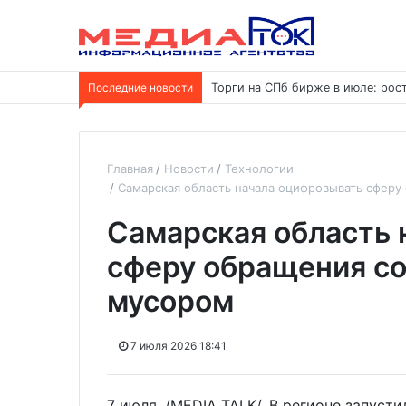
Последние новости
Торги на СПб бирже в июле: ро
Главная
Новости
Технологии
Самарская область начала оцифровывать сфер
Самарская область 
сферу обращения с
мусором
7 июля 2026 18:41
7 июля. /MEDIA TALK/. В регионе запуст