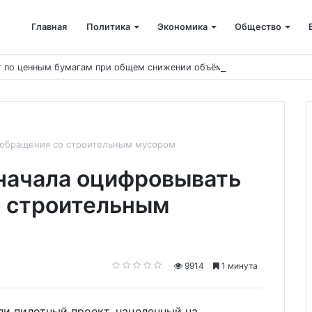
Главная
Политика
Экономика
Общество
ст по ценным бумагам при общем снижении объёмов
у обращения со строительным мусором
начала оцифровывать
о строительным
9914
1 минута
или пилотный проект, нацеленный на