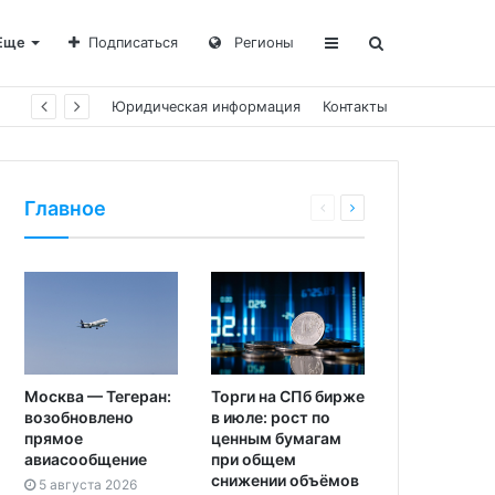
Еще
Подписаться
Регионы
Юридическая информация
Контакты
Главное
Москва — Тегеран:
Торги на СПб бирже
возобновлено
в июле: рост по
прямое
ценным бумагам
авиасообщение
при общем
снижении объёмов
5 августа 2026