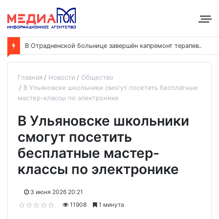
В
Отрадненской больнице завершён капремонт терапевтического корпуса
Главная
Новости
Общество
В Ульяновске школьники смогут посетить бесплатные
мастер-классы по электронике
В Ульяновске школьники
смогут посетить
бесплатные мастер-
классы по электронике
3 июня 2026 20:21
11908
1 минута