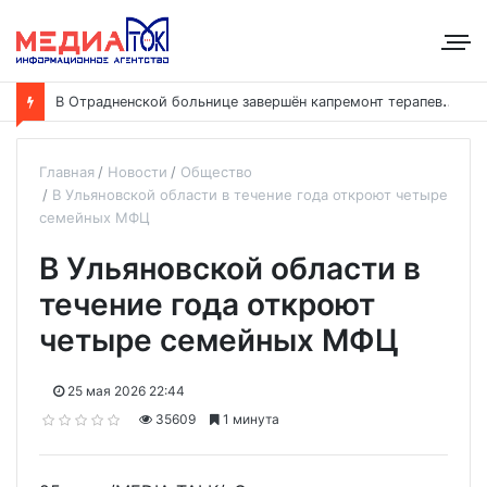
В
Отрадненской больнице завершён капремонт терапевтического корпуса
Главная
Новости
Общество
В Ульяновской области в течение года откроют четыре
семейных МФЦ
В Ульяновской области в
течение года откроют
четыре семейных МФЦ
25 мая 2026 22:44
35609
1 минута