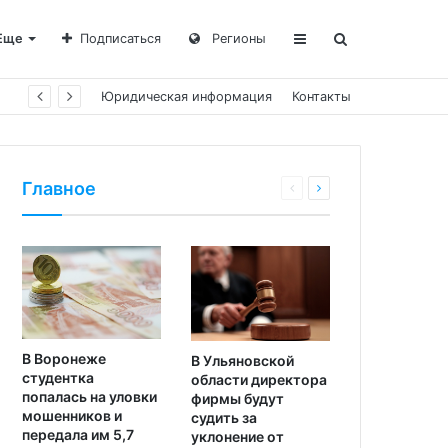
Еще
Подписаться
Регионы
блей
Юридическая информация
Контакты
Главное
В Воронеже
В Ульяновской
студентка
области директора
попалась на уловки
фирмы будут
мошенников и
судить за
передала им 5,7
уклонение от