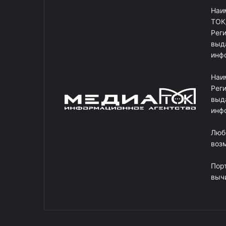
Наи
ТОК
Рег
выд
инф
Наи
Рег
выд
инф
Люб
возм
Пор
выч