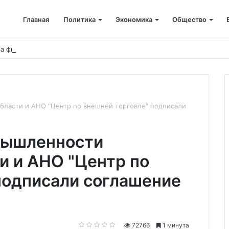
Главная
Политика
Экономика
Общество
а фирмы будут судить за уклонение от уплаты налогов на 48 млн ру
бласти и АНО "Центр по внешней торговле" подписали
мышленности
и и АНО "Центр по
подписали соглашение
72766
1 минута