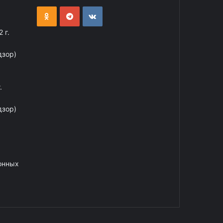
 г.
дзор)
.
дзор)
онных