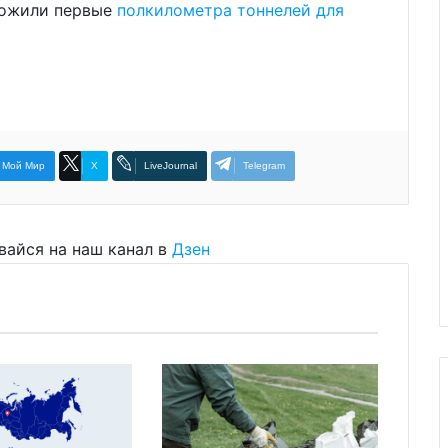
оложили первые
полкилометра тоннелей для
Мой Мир
X
LiveJournal
Telegram
вайся на наш канал в
Дзен