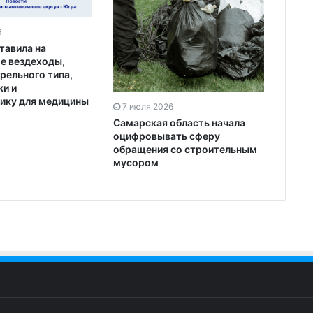
6
тавила на
 вездеходы,
рельного типа,
ки и
ику для медицины
7 июля 2026
Самарская область начала
оцифровывать сферу
обращения со строительным
мусором